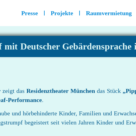
Presse
Projekte
Raumvermietung
 mit Deutscher Gebärdensprache 
r
zeigt das
Residenztheater München
das Stück
„Pip
eaf-Performance
.
aube und hörbehinderte Kinder, Familien und Erwachse
gstrumpf begeistert seit vielen Jahren Kinder und Erwa