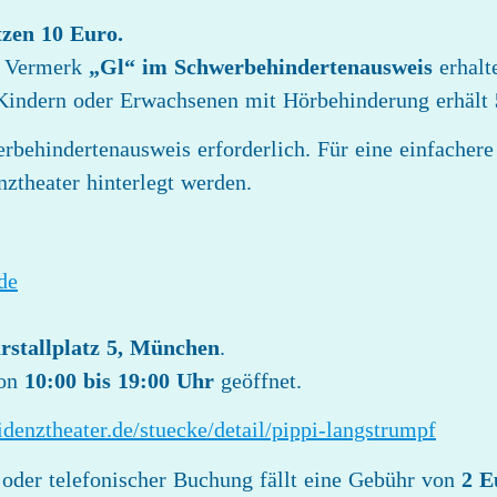
tzen 10 Euro.
m Vermerk
„Gl“ im Schwerbehindertenausweis
erhal
 Kindern oder Erwachsenen mit Hörbehinderung erhält
erbehindertenausweis erforderlich. Für eine einfache
theater hinterlegt werden.
de
rstallplatz 5, München
.
von
10:00 bis 19:00 Uhr
geöffnet.
idenztheater.de/stuecke/detail/pippi-langstrumpf
 oder telefonischer Buchung fällt eine Gebühr von
2 E