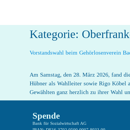
Inhalt
springen
Kategorie:
Oberfrank
Vorstandswahl beim Gehörlosenverein Bad
Am Samstag, den 28. März 2026, fand die
Hübner als Wahlleiter sowie Rigo Köbel a
Gewählten ganz herzlich zu ihrer Wahl u
Spende
Bank für Sozialwirtschaft AG
IBAN: DE16 3702 0500 0007 8033 00